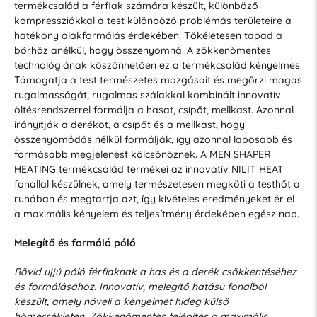
termékcsalád a férfiak számára készült, különböző
kompressziókkal a test különböző problémás területeire a
hatékony alakformálás érdekében. Tökéletesen tapad a
bőrhöz anélkül, hogy összenyomná. A zökkenőmentes
technológiának köszönhetően ez a termékcsalád kényelmes.
Támogatja a test természetes mozgásait és megőrzi magas
rugalmasságát, rugalmas szálakkal kombinált innovatív
öltésrendszerrel formálja a hasat, csípőt, mellkast. Azonnal
irányítják a derékot, a csípőt és a mellkast, hogy
összenyomódás nélkül formálják, így azonnal laposabb és
formásabb megjelenést kölcsönöznek. A MEN SHAPER
HEATING termékcsalád termékei az innovatív NILIT HEAT
fonallal készülnek, amely természetesen megköti a testhőt a
ruhában és megtartja azt, így kivételes eredményeket ér el
a maximális kényelem és teljesítmény érdekében egész nap.
Melegítő és formáló póló
Rövid ujjú póló férfiaknak a has és a derék csökkentéséhez
és formálásához. Innovatív, melegítő hatású fonalból
készült, amely növeli a kényelmet hideg külső
hőmérsékleten. Zökkenőmentes felépítés a maximális