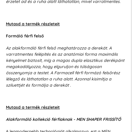
érzetet ad és a ruha alatt láthatatlan, mivel varratmentes.
Mutasd a termék részleteit
Formáló férfi felső
Az alakformáló férfi felső meghatározza a derekát. A
varratmentes felépítés és az anatómiai forma maximális
kényelmet biztosít, míg a magas dupla elasztikus derékpánt
megakadályozza, hogy elguruljon és túlságosan
összenyomja a testet. A Farmacell férfi formázó felsőrész
lélegző és láthatatlan a ruha alatt. Azonnal kisimítja a
sziluettjét és formálja a derekát
.
Mutasd a termék részleteit
Alakformáló kollekció férfiaknak - MEN SHAPER FRISSÍTŐ
A legmodernebb technológiát alkalmazva, ezt a MEN