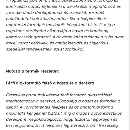
A rugalmas pamut formázó boxeralsók kiváló formáló és
kontrolláló hatást fejtenek ki a derékrészt meghatározó és
formáló dupla derékpántnak és a fenekét formáló
emelőpántoknak köszönhetően. Sima felépítésük és
anatómiai formájuk maximális kényelmet biztosít, míg a
rugalmas derékpánt ellaposítja a hasat és hatékony
kompressziót garantál. A boxerek láthatatlanok a ruha alatt,
mivel varrat nélküliek, és antibakteriális és higiénikus
szegéllyel rendelkeznek, ezüst szálakkal.
Mutasd a termék részleteit
Férfi alakformáló felső a hasra és a derékra
Elasztikus pamutból készült férfi formázó akasztófelső
meghatározza a derekát, ellaposítja a hasat és formálja a
csípőt. A varratmentes felépítés és az anatómiai forma
maximális kényelmet biztosít, míg a magas dupla elasztikus
derékpánt megakadályozza, hogy túlzottan elguruljon és
összenyomódjon. A felsőrész légáteresztő, ami frissesség