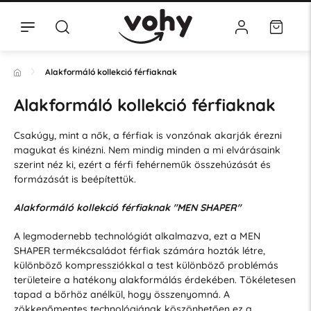
Alakformáló kollekció férfiaknak
Alakformáló kollekció férfiaknak
Csakúgy, mint a nők, a férfiak is vonzónak akarják érezni
magukat és kinézni. Nem mindig minden a mi elvárásaink
szerint néz ki, ezért a férfi fehérneműk összehúzását és
formázását is beépítettük.
Alakformáló kollekció férfiaknak "MEN SHAPER"
A legmodernebb technológiát alkalmazva, ezt a MEN
SHAPER termékcsaládot férfiak számára hozták létre,
különböző kompressziókkal a test különböző problémás
területeire a hatékony alakformálás érdekében. Tökéletesen
tapad a bőrhöz anélkül, hogy összenyomná. A
zökkenőmentes technológiának köszönhetően ez a