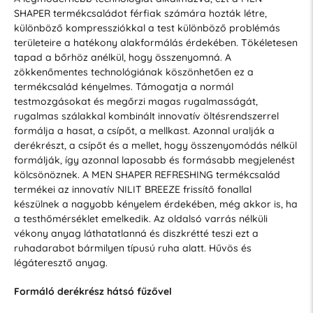
SHAPER termékcsaládot férfiak számára hozták létre,
különböző kompressziókkal a test különböző problémás
területeire a hatékony alakformálás érdekében. Tökéletesen
tapad a bőrhöz anélkül, hogy összenyomná. A
zökkenőmentes technológiának köszönhetően ez a
termékcsalád kényelmes. Támogatja a normál
testmozgásokat és megőrzi magas rugalmasságát,
rugalmas szálakkal kombinált innovatív öltésrendszerrel
formálja a hasat, a csípőt, a mellkast. Azonnal uralják a
derékrészt, a csípőt és a mellet, hogy összenyomódás nélkül
formálják, így azonnal laposabb és formásabb megjelenést
kölcsönöznek. A MEN SHAPER REFRESHING termékcsalád
termékei az innovatív NILIT BREEZE frissítő fonallal
készülnek a nagyobb kényelem érdekében, még akkor is, ha
a testhőmérséklet emelkedik. Az oldalsó varrás nélküli
vékony anyag láthatatlanná és diszkrétté teszi ezt a
ruhadarabot bármilyen típusú ruha alatt. Hűvös és
légáteresztő anyag.
Formáló derékrész hátsó fűzővel