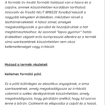
A formáló öv kiváló formáló hatással van a hasra és a
csípőre, aminek köszönhetően kordában tarthatod.
Innovatív és frissítő NILIT BREEZE fonalból készült a
nagyobb kényelem érdekében, miközben növeli a
testhőmérsékletet. 4 hátsó sínnel, amelyek
megakadályozzák a gurulást és hozzájárulnak a hát
megtámasztásához. Az azonnali "lapos gyomor" hatás
érdekében végzett erős kompresszió ellenére ez a termék
sima szerkezetének köszönhetően nem okoz
kellemetlenséget vagy irritációt.
Mutasd a termék részleteit
Kellemes formáló póló
Ez a póló különleges az elasztikus anyagának, a sima
szerkezetének, amely megakadályozza az irritációt,
valamint a széles derékpántnak köszönhetően, amely
megakadályozza, hogy gördüljön anélkül, hogy túl szoros
lenne a bőrön. Csökkenti és ellaposítja a csípőt és a hasat,