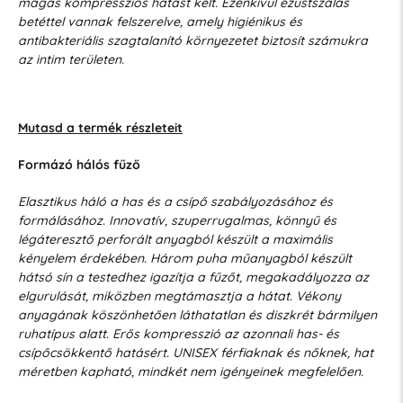
magas kompressziós hatást kelt. Ezenkívül ezüstszálas
betéttel vannak felszerelve, amely higiénikus és
antibakteriális szagtalanító környezetet biztosít számukra
az intim területen.
Mutasd a termék részleteit
Formázó hálós fűző
Elasztikus háló a has és a csípő szabályozásához és
formálásához. Innovatív, szuperrugalmas, könnyű és
légáteresztő perforált anyagból készült a maximális
kényelem érdekében. Három puha műanyagból készült
hátsó sín a testedhez igazítja a fűzőt, megakadályozza az
elgurulását, miközben megtámasztja a hátat. Vékony
anyagának köszönhetően láthatatlan és diszkrét bármilyen
ruhatípus alatt. Erős kompresszió az azonnali has- és
csípőcsökkentő hatásért. UNISEX férfiaknak és nőknek, hat
méretben kapható, mindkét nem igényeinek megfelelően.