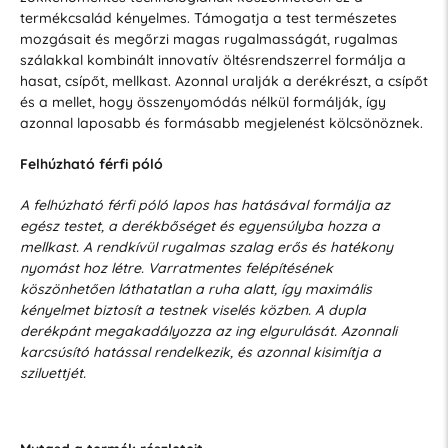
termékcsalád kényelmes. Támogatja a test természetes
mozgásait és megőrzi magas rugalmasságát, rugalmas
szálakkal kombinált innovatív öltésrendszerrel formálja a
hasat, csípőt, mellkast. Azonnal uralják a derékrészt, a csípőt
és a mellet, hogy összenyomódás nélkül formálják, így
azonnal laposabb és formásabb megjelenést kölcsönöznek.
Felhúzható férfi póló
A felhúzható férfi póló lapos has hatásával formálja az
egész testet, a derékbőséget és egyensúlyba hozza a
mellkast. A rendkívül rugalmas szalag erős és hatékony
nyomást hoz létre. Varratmentes felépítésének
köszönhetően láthatatlan a ruha alatt, így maximális
kényelmet biztosít a testnek viselés közben. A dupla
derékpánt megakadályozza az ing elgurulását. Azonnali
karcsúsító hatással rendelkezik, és azonnal kisimítja a
sziluettjét.