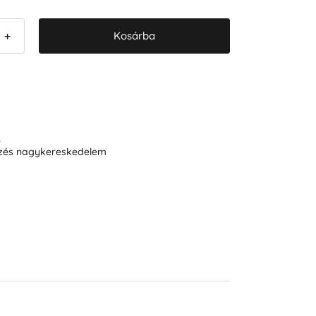
Kosárba
+
R
ezés nagykereskedelem