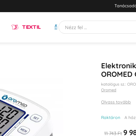
Tanácsadó
TEXTIL
HIGIÉNIA
Elektroni
OROMED 
katalógus sz.: O
Oromed
Olvass tovább
Raktáron
A ház
9 98
11 743 Ft