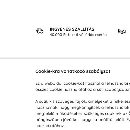
 VÁSÁRLÁS
INGYENES SZÁLLÍTÁS
osan
40.000 Ft feletti vásárlás esetén
Cookie-kra vonatkozó szabályzat
Vevőszolgálat
A vá
Ez a weboldal cookie-kat használ a felhasználó
összes cookie használatához a süti szabályzat
Hétköznap 8:00-tól 16:00-ig
Reklam
info@vohy.hu
Szállít
A sütik kis szöveges fájlok, amelyeket a felker
használnak, hogy megkönnyítsék a felhasználók 
Üzleti 
megfelelő működéséhez szükséges cookie-k az Ön 
Visszak
böngészőben jóvá kell hagyni a beállítás előtt.
Hírek
használatához.