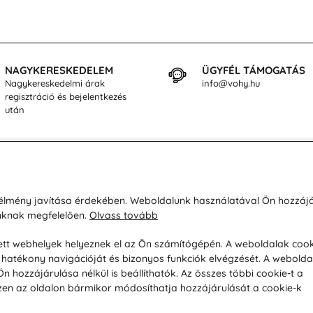
NAGYKERESKEDELEM
ÜGYFÉL TÁMOGATÁS
Nagykereskedelmi árak
info@vohy.hu
regisztráció és bejelentkezés
után
sárlásról
Rólunk
i élmény javítása érdekében. Weboldalunk használatával Ön hozzájá
unknak megfelelően.
Olvass tovább
áció / Áru visszaküldése
Kapcsolatok
ás és fizetés
Társaságról
esett webhelyek helyeznek el az Ön számítógépén. A weboldalak cook
hatékony navigációját és bizonyos funkciók elvégzését. A webolda
feltételek
Magánélet
hozzájárulása nélkül is beállíthatók. Az összes többi cookie-t a
üldési politika
Tanácsadó iroda
 Ezen az oldalon bármikor módosíthatja hozzájárulását a cookie-k