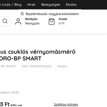
 iroda / Blog
Hírek
Betegségek
Eladás
Bejelentkezés nagykereskedelem
Belépés
Kosár
Bejegyzés
0 Ft
kus csuklós vérnyomásmérő
ORO-BP SMART
RO-BP SMART
EAN: 5904305746203
Márka:
adban 10.08
3 Ft
Szállítási költség
DPH-val