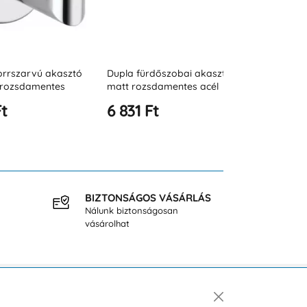
zarvú akasztó
Dupla fürdőszobai akasztó,
Egyszerű orr
zsdamentes
matt rozsdamentes acél
rozsdamentes
matt fekete
6 831 Ft
7 156 Ft
BIZTONSÁGOS VÁSÁRLÁS
INGY
Nálunk biztonságosan
40.000
vásárolhat