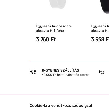
 egyszerű
Egyszerű fürdőszobai
Egyszerű fürd
akasztó HIT fehér
akasztó HIT fe
3 760 Ft
3 938 Ft
 VÁSÁRLÁS
INGYENES SZÁLLÍTÁS
osan
40.000 Ft feletti vásárlás esetén
Cookie-kra vonatkozó szabályzat