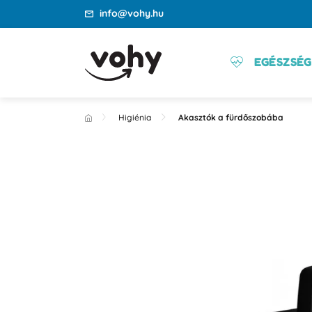
info@vohy.hu
EGÉSZSÉG
Higiénia
Akasztók a fürdőszobába