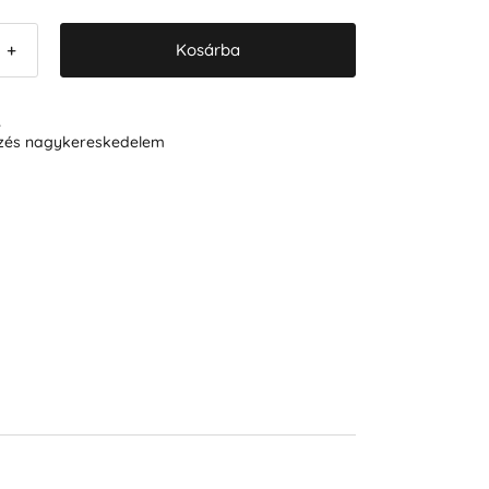
Kosárba
+
R
ezés nagykereskedelem