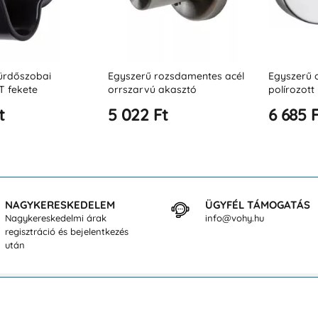
őszobai
Egyszerű rozsdamentes acél
Egyszerű orrs
kete
orrszarvú akasztó
polírozott ro
acélból
5 022 Ft
6 685 Ft
NAGYKERESKEDELEM
ÜGYFÉL TÁMOGATÁS
Nagykereskedelmi árak
info@vohy.hu
regisztráció és bejelentkezés
után