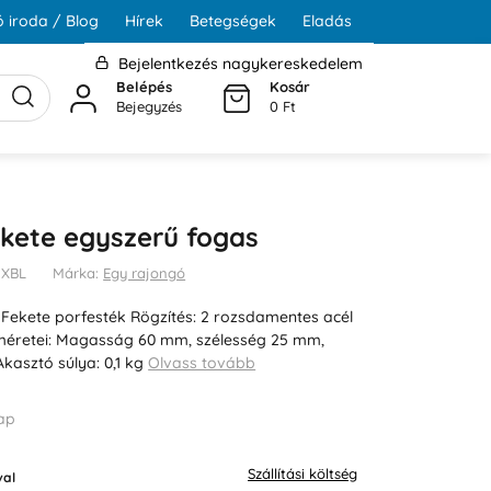
 iroda / Blog
Hírek
Betegségek
Eladás
Bejelentkezés nagykereskedelem
Belépés
Kosár
Bejegyzés
0 Ft
kete egyszerű fogas
1XBL
Márka:
Egy rajongó
: Fekete porfesték Rögzítés: 2 rozsdamentes acél
méretei: Magasság 60 mm, szélesség 25 mm,
asztó súlya: 0,1 kg
Olvass tovább
ap
Szállítási költség
al