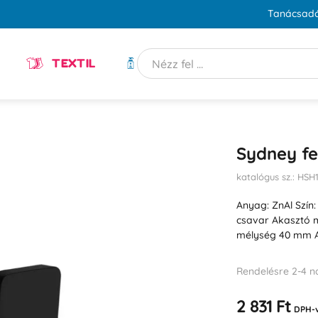
Tanácsadó
TEXTIL
HIGIÉNIA
Sydney fe
katalógus sz.: HSH
Anyag: ZnAl Szín
csavar Akasztó 
mélység 40 mm Ak
Rendelésre 2-4 n
2 831 Ft
DPH-v