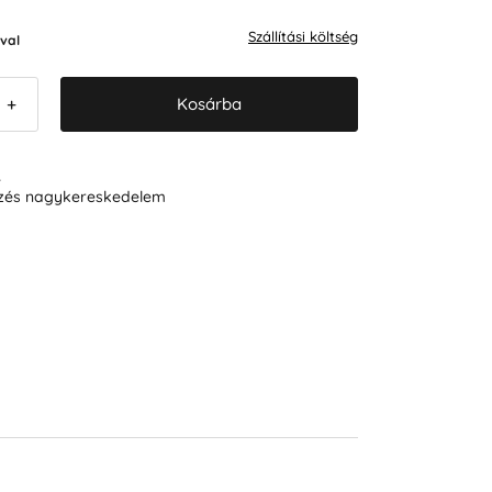
Szállítási költség
val
Kosárba
+
R
ezés nagykereskedelem