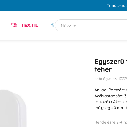
Tanácsadó
TEXTIL
HIGIÉNIA
Egyszerű 
fehér
katalógus sz.: IG2
Anyag: Porszórt 
Acélvastagság: 
tartozék) Akasz
mélység 40 mm 
Rendelésre 2-4 n