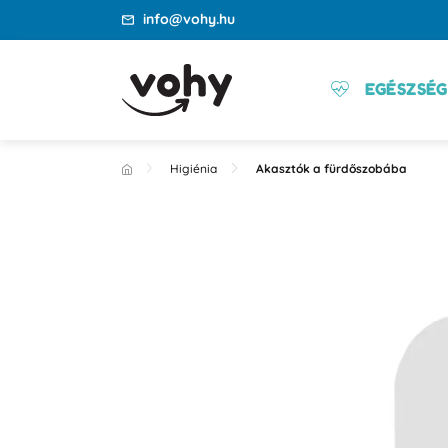
info@vohy.hu
EGÉSZSÉG
Higiénia
Akasztók a fürdőszobába