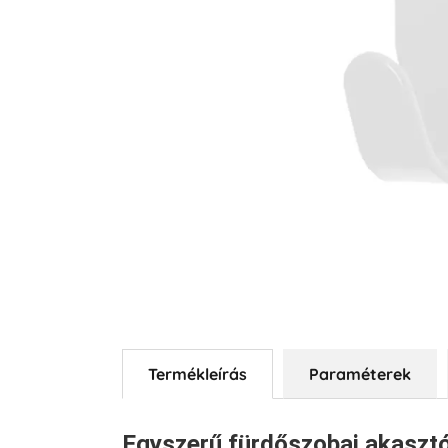
Termékleírás
Paraméterek
Egyszerű fürdőszobai akasztó