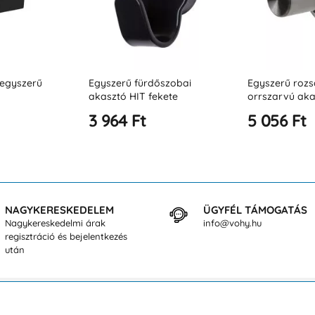
őszobai
Egyszerű rozsdamentes acél
Egyszerű orrs
kete
orrszarvú akasztó
polírozott ro
acélból
5 056 Ft
6 729 Ft
NAGYKERESKEDELEM
ÜGYFÉL TÁMOGATÁS
Nagykereskedelmi árak
info@vohy.hu
regisztráció és bejelentkezés
után