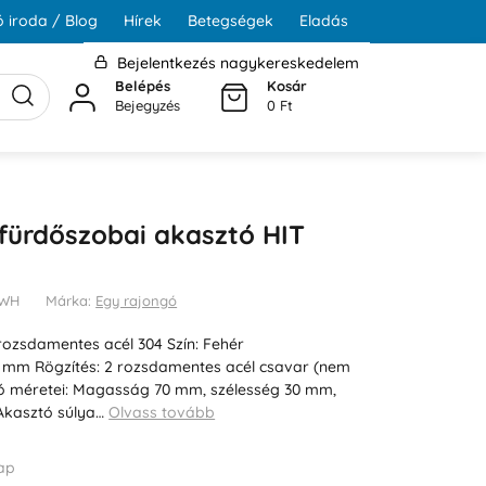
 iroda / Blog
Hírek
Betegségek
Eladás
Bejelentkezés nagykereskedelem
Belépés
Kosár
Bejegyzés
0 Ft
fürdőszobai akasztó HIT
2WH
Márka:
Egy rajongó
rozsdamentes acél 304 Szín: Fehér
3 mm Rögzítés: 2 rozsdamentes acél csavar (nem
tó méretei: Magasság 70 mm, szélesség 30 mm,
Akasztó súlya…
Olvass tovább
ap