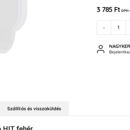
3 785 Ft
DPH-
-
NAGYKE
Bejelentk
Szállítás és visszaküldés
 HIT fehér