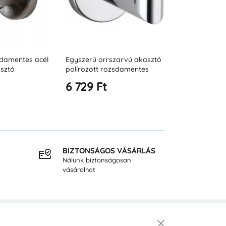
zarvú akasztó
Dupla fürdőszobai akasztó,
Egyszerű orr
zsdamentes
matt rozsdamentes acél
rozsdamentes
matt fekete
6 877 Ft
7 203 Ft
BIZTONSÁGOS VÁSÁRLÁS
INGY
Nálunk biztonságosan
40.000
vásárolhat