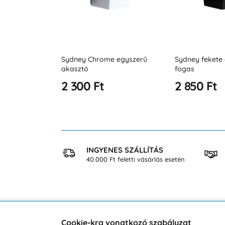
 egyszerű
Sydney fekete egyszerű
Egyszerű fürd
fogas
akasztó HIT fe
2 850 Ft
3 964 Ft
 VÁSÁRLÁS
INGYENES SZÁLLÍTÁS
osan
40.000 Ft feletti vásárlás esetén
Cookie-kra vonatkozó szabályzat