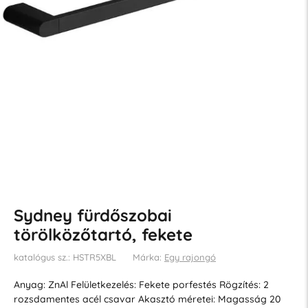
Sydney fürdőszobai
törölközőtartó, fekete
katalógus sz.: HSTR5XBL
Márka:
Egy rajongó
Anyag: ZnAl Felületkezelés: Fekete porfestés Rögzítés: 2
rozsdamentes acél csavar Akasztó méretei: Magasság 20