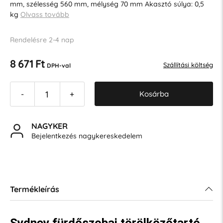
mm, szélesség 560 mm, mélység 70 mm Akasztó súlya: 0,5
kg
Olvass tovább
Rendelésre 2-4 nap
8 671 Ft
Szállítási költség
DPH-val
Kosárba
-
+
NAGYKER
Bejelentkezés nagykereskedelem
Termékleírás
Sydney fürdőszobai törölközőtartó,