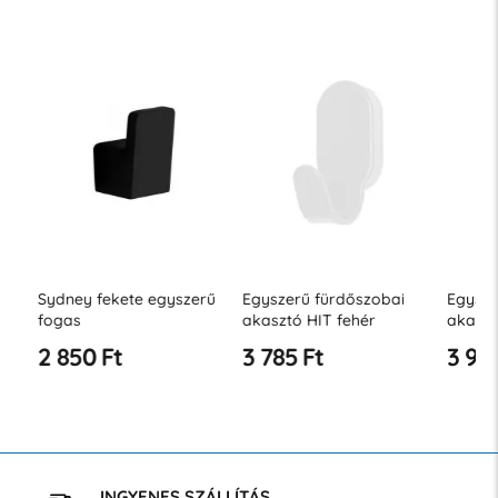
ű
Sydney fekete egyszerű
Egyszerű fürdőszobai
Egyszerű
fogas
akasztó HIT fehér
akasztó 
2 850 Ft
3 785 Ft
3 964 
INGYENES SZÁLLÍTÁS