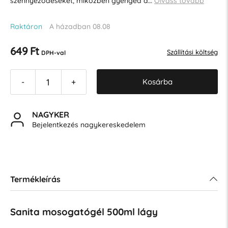
szennyeződéseket, miközben gyengéd a…
Olvass tovább
Raktáron
A házadban 08.08
649 Ft
Szállítási költség
DPH-val
Kosárba
-
+
NAGYKER
Bejelentkezés nagykereskedelem
Termékleírás
Sanita mosogatógél 500ml lágy