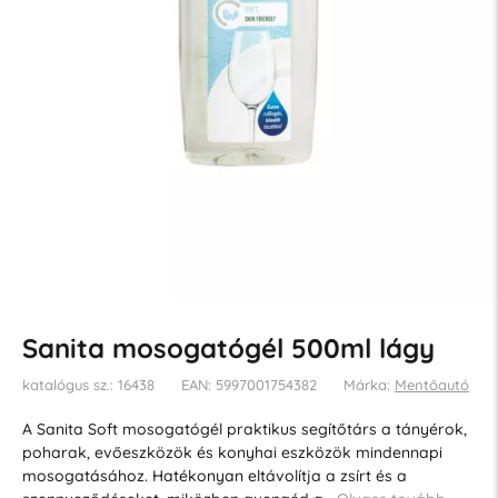
Sanita mosogatógél 500ml lágy
katalógus sz.: 16438
EAN: 5997001754382
Márka:
Mentőautó
A Sanita Soft mosogatógél praktikus segítőtárs a tányérok,
poharak, evőeszközök és konyhai eszközök mindennapi
mosogatásához. Hatékonyan eltávolítja a zsírt és a