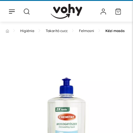
Higiénia
Takarító cucc
Felmosni
Kézi mosás