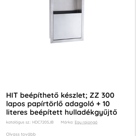
HIT beépíthető készlet; ZZ 300
lapos papírtörlő adagoló + 10
literes beépített hulladékgyűjtő
katalógus sz.: HDC720SJB
Márka:
Egy rajongó
Olvass tovább