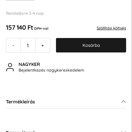
Rendelésre 2-4 nap
157 140 Ft
Szállítási költség
DPH-val
Kosárba
-
+
NAGYKER
Bejelentkezés nagykereskedelem
Termékleírás