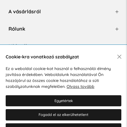
A vásárlásról
Rólunk
Hírlevél
Cookie-kra vonatkozó szabályzat
Ez a weboldal cookie-kat használ a felhasználói élmény
Hozzájárulok a személyes adatok marketing célú kezeléséhez.
javítása érdekében. Weboldalunk használatával Ön
Személyes adatok védelmére vonatkozó szabályzat
.
hozzájárul az összes cookie használatához a süti
szabályzatunknak megfelelően.
Olvass tovább
Egyetértek
Fogadd el az elkerülhetetlent
© 2026 Hesty s.r.o.
Cookie-beállítások szerkesztése