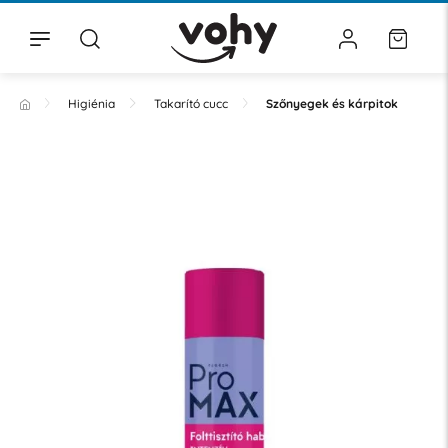
Higiénia
Takarító cucc
Szőnyegek és kárpitok