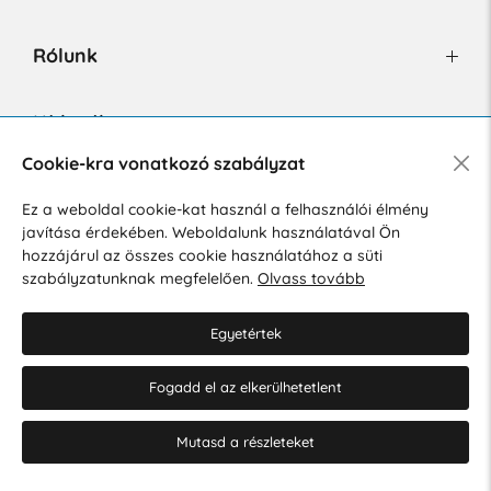
Rólunk
Hírlevél
Cookie-kra vonatkozó szabályzat
Ez a weboldal cookie-kat használ a felhasználói élmény
Hozzájárulok a személyes adatok marketing célú kezeléséhez.
javítása érdekében. Weboldalunk használatával Ön
Személyes adatok védelmére vonatkozó szabályzat
.
hozzájárul az összes cookie használatához a süti
szabályzatunknak megfelelően.
Olvass tovább
Egyetértek
Fogadd el az elkerülhetetlent
© 2026 Hesty s.r.o.
Cookie-beállítások szerkesztése
Mutasd a részleteket
Web design: MARLOW DESIGN