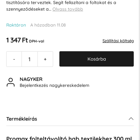
tisztítására terveztek. Segít fellazítani a foltokat és a
szennyeződéseket a…
Olvass tovább
Raktáron
A házadban 11.08
1 347 Ft
Szállítási költség
DPH-val
Kosárba
-
+
NAGYKER
Bejelentkezés nagykereskedelem
Termékleírás
Promax folteltávolító hab textilekhez 300 ml