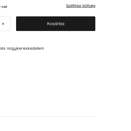
Szállítási költség
-val
Kosárba
+
R
ezés nagykereskedelem