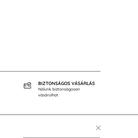
BIZTONSÁGOS VÁSÁRLÁS
INGY
Nálunk biztonságosan
40.000
vásárolhat
Hírlevél