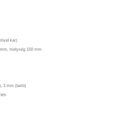
övid kar)
0 mm, mélység 150 mm
, 3 mm (tartó)
ztés