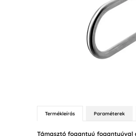
Termékleírás
Paraméterek
Támasztó fogantyú fogantyúval a