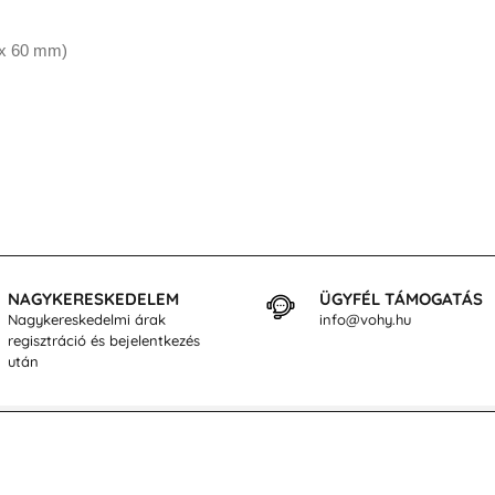
 x 60 mm)
NAGYKERESKEDELEM
ÜGYFÉL TÁMOGATÁS
Nagykereskedelmi árak
info@vohy.hu
regisztráció és bejelentkezés
után
sárlásról
Rólunk