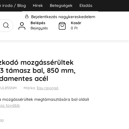
 iroda / Blog
Hírek
Betegségek
Eladás
Bejelentkezés nagykereskedelem
Belépés
Kosár
Bejegyzés
0 Ft
szkodó mozgássérültek
3 támasz bal, 850 mm,
sdamentes acél
2UUL85SNM
Márka:
Egy rajongó
a mozgássérültek megtámasztására bal oldali
ass tovább
ap