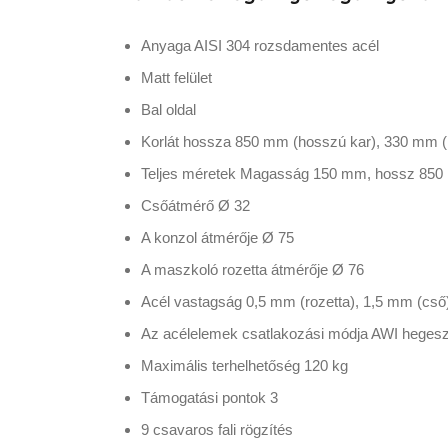
Anyaga AISI 304 rozsdamentes acél
Matt felület
Bal oldal
Korlát hossza 850 mm (hosszú kar), 330 mm (r
Teljes méretek Magasság 150 mm, hossz 85
Csőátmérő Ø 32
A konzol átmérője Ø 75
A maszkoló rozetta átmérője Ø 76
Acél vastagság 0,5 mm (rozetta), 1,5 mm (cső)
Az acélelemek csatlakozási módja AWI heges
Maximális terhelhetőség 120 kg
Támogatási pontok 3
9 csavaros fali rögzítés