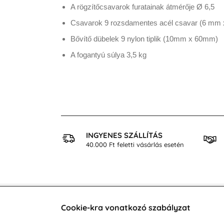
A rögzítőcsavarok furatainak átmérője Ø 6,5
Csavarok 9 rozsdamentes acél csavar (6 mm
Bővítő dübelek 9 nylon tiplik (10mm x 60mm)
A fogantyú súlya 3,5 kg
 VÁSÁRLÁS
INGYENES SZÁLLÍTÁS
osan
40.000 Ft feletti vásárlás esetén
Cookie-kra vonatkozó szabályzat
Vevőszolgálat
A vá