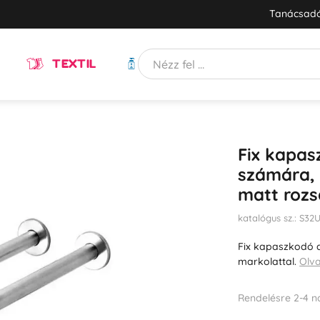
Tanácsadó
TEXTIL
HIGIÉNIA
Fix kapa
számára, 
matt roz
katalógus sz.: S3
Fix kapaszkodó 
markolattal.
Olv
Rendelésre 2-4 n