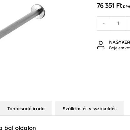
76 351 Ft
DPH
-
NAGYKE
Bejelentk
Tanácsadó iroda
Szállítás és visszaküldés
 bal oldalon